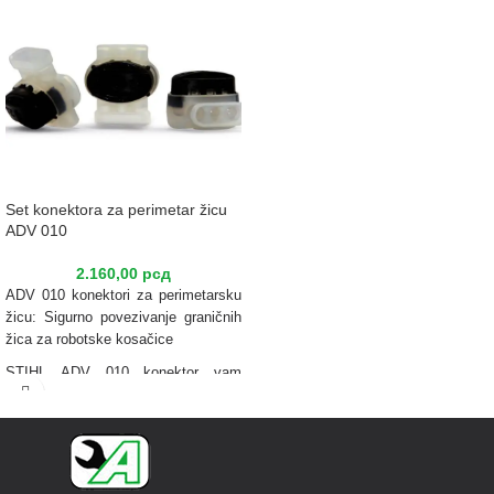
Set konektora za perimetar žicu
ADV 010
2.160,00
рсд
ADV 010 konektori za perimetarsku
žicu: Sigurno povezivanje graničnih
žica za robotske kosačice
STIHL ADV 010 konektor vam
omogućava da
povežete više
segmenata perimetarske žice
.
Područje košenja je unapred
definisano i ocrtano pomoću STIHL
ARB perimetarske žice. U zavisnosti