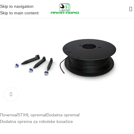
Skip to navigation
Skip to main content
Кликните да повећа слику
Почетна
/
STIHL oprema
/
Dodatna oprema
/
Dodatna oprema za robotske kosačice