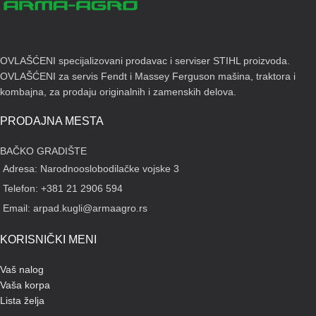
od veličine travnjaka, možda će biti
potrebno dodati dužinu žice pomoću
spojnih stezaljki ili brzo popraviti
polomljenu žicu. Konektori za
OVLAŠĆENI specijalizovani prodavac i serviser STIHL proizvoda.
žice
stvaraju stabilne veze za ove
OVLAŠĆENI za servis Fendt i Massey Ferguson mašina, traktora i
situacije
. Jedno pakovanje
kombajna, za prodaju originalnih i zamenskih delova.
sadrži
10 žičanih konektora
.
Konektori su takođe uključeni u
PRODAJNA MESTA
STIHL S instalacioni komplet
i
STIHL L instalacioni komplet
.
BAČKO GRADIŠTE
Adresa: Narodnooslobodilačke vojske 3
Telefon: +381 21 2906 594
Email: arpad.kugli@armaagro.rs
KORISNIČKI MENI
Vaš nalog
Vaša korpa
Lista želja