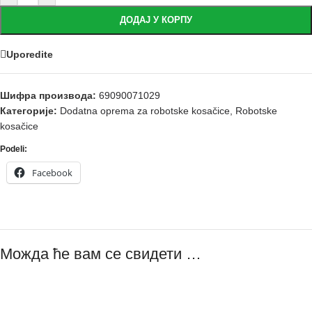
ДОДАЈ У КОРПУ
Uporedite
Шифра производа:
69090071029
Категорије:
Dodatna oprema za robotske kosačice
,
Robotske
kosačice
Podeli:
Facebook
Можда ће вам се свидети …