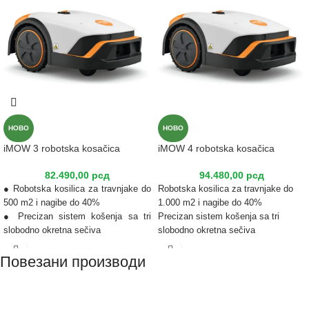
НОВО
НОВО
iMOW 3 robotska kosačica
iMOW 4 robotska kosačica
82.490,00
рсд
94.480,00
рсд
● Robotska kosilica za travnjake do
Robotska kosilica za travnjake do
500 m2 i nagibe do 40%
1.000 m2 i nagibe do 40%
● Precizan sistem košenja sa tri
Precizan sistem košenja sa tri
slobodno okretna sečiva
slobodno okretna sečiva
● Promenljiva zahvaljujući
Promenljiva zahvaljujući
Повезани производи
višestepenom mehaničkom
višestepenom mehaničkom
podešavanju visine košenja
podešavanju visine košenja
Samostalno završava plan košenja