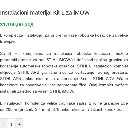
Instalacioni materijal Kit L za iMOW
31.190,00
рсд
L komplet za instalaciju: Za pripremu vaše robotske kosačice za velike
travnjake
Sa STIHL kompletima za instalaciju robotske kosačice, možete
pripremiti prostor za rad STIHL iMOW® i definisati spoljnu granicu za
korišćenje automatske robotske kosačice. STIHL L instalacioni komplet
uključuje STIHL ARB graničnu žicu za ocrtavanje radnog prostora,
STIHL AFN anker eksere za ankerisanje žice i STIHL ADV žičane
konektore za povezivanje više segmenata žice. Ovaj komplet možete
instalirati zajedno sa vašim
STIHL iMOW
.
L instalacioni komplet za velike travnjake sadrži 2 rolne granične žice
od 200 m (prečnik: 3,4 mm), 375 anker eksera i 7 žičanih konektora.
-
+