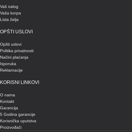
Vaš nalog
Vaša korpa
Lista želja
OPŠTI USLOVI
Opšti uslovi
Politika privatnosti
Načini plaćanja
Isporuka
Reklamacije
KORISNI LINKOVI
O nama
Kontakt
Garancija
5 Godina garancije
Korisnička uputstva
Proizvođači