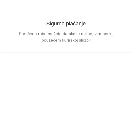
Sigurno plaćanje
Poručenu robu možete da platite online, virmanski,
pouzećem kurirskoj službi!
ISPORUKA OPREME
Besplatna
Isporuka
Za porudžbine preko 25000 RSD mi snosimo troškove slanja.