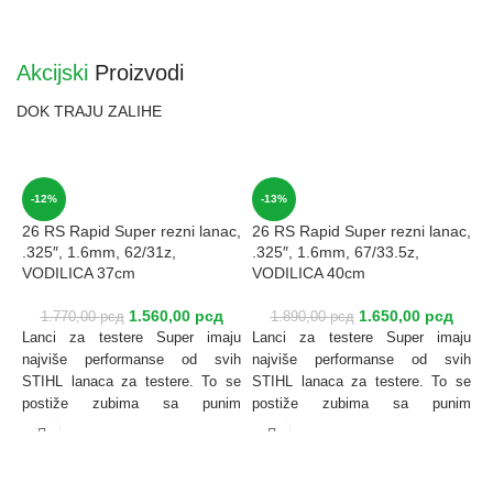
Akcijski
Proizvodi
DOK TRAJU ZALIHE
-12%
-13%
26 RS Rapid Super rezni lanac,
26 RS Rapid Super rezni lanac,
2
.325″, 1.6mm, 62/31z,
.325″, 1.6mm, 67/33.5z,
.
VODILICA 37cm
VODILICA 40cm
V
1.560,00
рсд
1.650,00
рсд
1.770,00
рсд
1.890,00
рсд
Lanci za testere Super imaju
Lanci za testere Super imaju
L
najviše performanse od svih
najviše performanse od svih
n
STIHL lanaca za testere. To se
STIHL lanaca za testere. To se
S
postiže zubima sa punim
postiže zubima sa punim
p
sečivima i malim otporom
sečivima i malim otporom
s
sečenja. Lanci za testere Super
sečenja. Lanci za testere Super
s
su idealni za profesionalno
su idealni za profesionalno
s
šumarstvo i seču drva. Lanac za
šumarstvo i seču drva. Lanac za
š