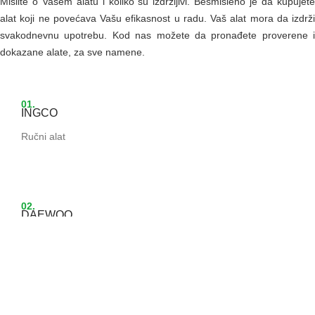
Mislite o Vašem alatu i koliko su izdržljivi. Besmisleno je da kupujete
alat koji ne povećava Vašu efikasnost u radu. Vaš alat mora da izdrži
svakodnevnu upotrebu. Kod nas možete da pronađete proverene i
dokazane alate, za sve namene.
01.
INGCO
Ručni alat
02.
DAEWOO
Baterijski alat
03.