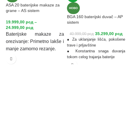
ASA 20 baterijske makaze za
B
НОВО
grane – AS sistem
A
BGA 160 baterijski duvač – AP
19.999,00
рсд
–
1
sistem
24.999,00
рсд
1
35.299,00
рсд
●
Baterijske makaze za
40.999,00
рсд
s
● Za uklanjanje lišća, pokošene
orezivanje: Primetno lakše i
p
trave i prljavštine
manje zamorno rezanje.
●
● Konstantna snaga duvanja
d
tokom celog trajanja baterije
o
● Za upotrebu u područjima
●
osetljivim na buku
o
*Bez baterije i punjača