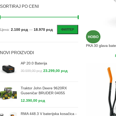
SORTIRAJ PO CENI
Цена:
2.100 рсд
—
18.970 рсд
ФИЛТЕР
НОВО
PKA 30 glava bate
NOVI PROIZVODI
AP 20.0 Baterija
23.299,00
рсд
30.599,00
рсд
Traktor John Deere 9620RX
Guseničar BRUDER 04055
12.390,00
рсд
RMA 448.3 V baterijska kosačica -