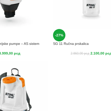
-27%
rijske pumpe – AS sistem
SG 11 Ručna prskalica
8.999,00
рсд
2.100,00
рс
2.860,00
рсд