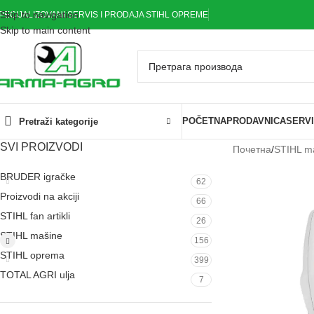
Skip to navigation
PECIJALIZOVANI SERVIS I PRODAJA STIHL OPREME
Skip to main content
POČETNA
PRODAVNICA
SERV
Pretraži kategorije
SVI PROIZVODI
Почетна
/
STIHL m
BRUDER igračke
62
Proizvodi na akciji
66
STIHL fan artikli
26
STIHL mašine
156
STIHL oprema
399
TOTAL AGRI ulja
7