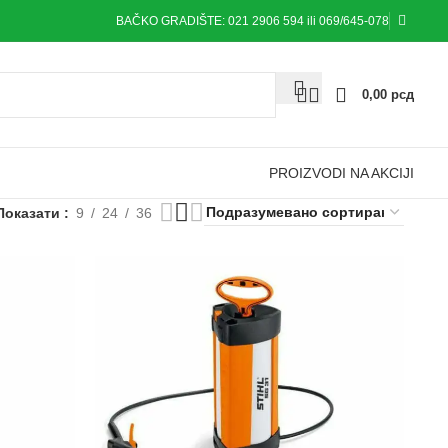
BAČKO GRADIŠTE: 021 2906 594 ili 069/645-078
0,00
рсд
PROIZVODI NA AKCIJI
Показати
9
24
36