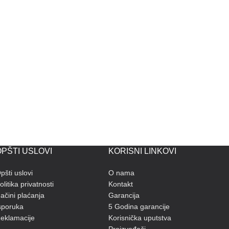
PŠTI USLOVI
KORISNI LINKOVI
pšti uslovi
O nama
olitika privatnosti
Kontakt
ačini plaćanja
Garancija
sporuka
5 Godina garancije
eklamacije
Korisnička uputstva