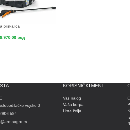
a prskalica
8.970,00
рсд
STA
KORISNIČKI MENI
O
E
Vaš nalog
O
Vaša korpa
P
slobodilačke vojske 3
Lista želja
N
 2906 594
I
li@armaagro.rs
R