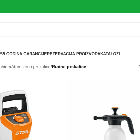
IS
5 GODINA GARANCIJE
REZERVACIJA PROIZVODA
KATALOZI
ašine
/
Atomizeri i prskalice
/
Ručne prskalice