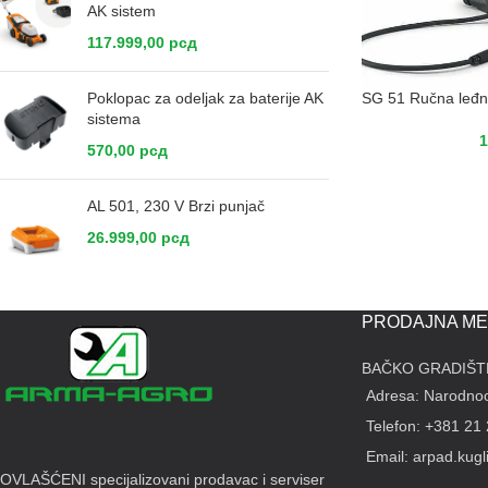
AK sistem
117.999,00
рсд
Poklopac za odeljak za baterije AK
SG 51 Ručna leđn
sistema
1
570,00
рсд
AL 501, 230 V Brzi punjač
26.999,00
рсд
PRODAJNA ME
BAČKO GRADIŠT
Adresa: Narodnoo
Telefon: +381 21
Email: arpad.kug
OVLAŠĆENI specijalizovani prodavac i serviser