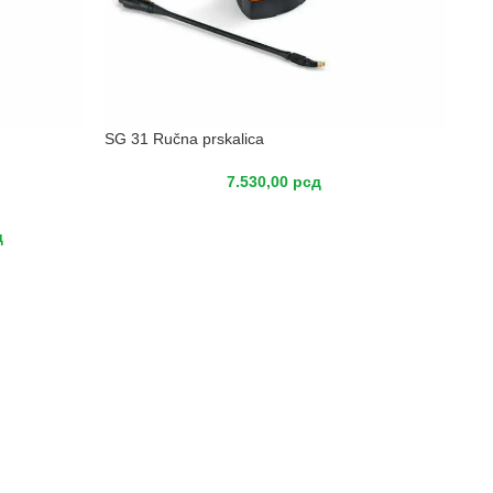
SG 31 Ručna prskalica
7.530,00
рсд
д