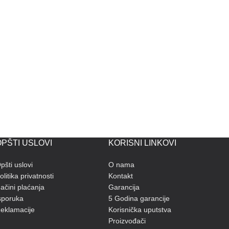
PŠTI USLOVI
KORISNI LINKOVI
pšti uslovi
O nama
olitika privatnosti
Kontakt
ačini plaćanja
Garancija
sporuka
5 Godina garancije
eklamacije
Korisnička uputstva
Proizvođači