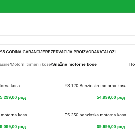
IS
5 GODINA GARANCIJE
REZERVACIJA PROIZVODA
KATALOZI
ašine
/
Motorni trimeri i kose
/
Snažne motorne kose
По
torna kosa
FS 120 Benzinska motorna kosa
5.299,00
рсд
54.999,00
рсд
 motorna kosa
FS 250 benzinska motorna kosa
9.099,00
рсд
69.999,00
рсд