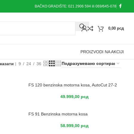
BAČKO GRADIŠTE: 021 2906 594 ili 069/645-078
0,00
рсд
PROIZVODI NA AKCIJI
казати
9
24
36
FS 120 benzinska motorna kosa, AutoCut 27-2
49.999,00
рсд
FS 91 Benzinska motorna kosa
58.999,00
рсд