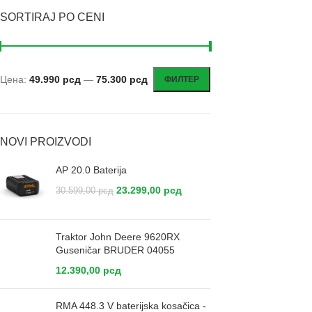
SORTIRAJ PO CENI
Цена:
49.990 рсд
—
75.300 рсд
ФИЛТЕР
NOVI PROIZVODI
AP 20.0 Baterija
23.299,00
рсд
30.599,00
рсд
Traktor John Deere 9620RX
Guseničar BRUDER 04055
12.390,00
рсд
RMA 448.3 V baterijska kosačica -