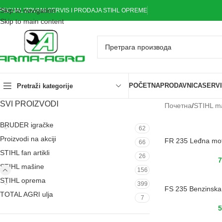
Skip to navigation
PECIJALIZOVANI SERVIS I PRODAJA STIHL OPREME
Skip to main content
POČETNA
PRODAVNICA
SERV
Pretraži kategorije
SVI PROIZVODI
Почетна
/
STIHL m
BRUDER igračke
62
Proizvodi na akciji
FR 235 Leđna mo
66
STIHL fan artikli
26
7
STIHL mašine
156
STIHL oprema
399
FS 235 Benzinska
TOTAL AGRI ulja
7
5