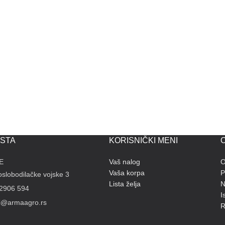
STA
KORISNIČKI MENI
O
E
Vaš nalog
O
Vaša korpa
P
slobodilačke vojske 3
Lista želja
N
 2906 594
I
li@armaagro.rs
R