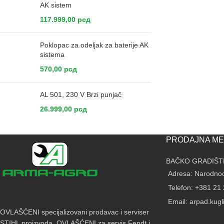
AK sistem
117.999,00
рсд
Poklopac za odeljak za baterije AK
sistema
570,00
рсд
AL 501, 230 V Brzi punjač
26.999,00
рсд
PRODAJNA ME
BAČKO GRADIŠT
Adresa: Narodnoo
Telefon: +381 21
Email: arpad.kug
OVLAŠĆENI specijalizovani prodavac i serviser
STIHL proizvoda. OVLAŠĆENI za servis Fendt i