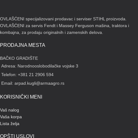
OVLAŠĆENI specijalizovani prodavac i serviser STIHL proizvoda.
OVLAŠĆENI za servis Fendt i Massey Ferguson mašina, traktora i
kombajna, za prodaju originalnih i zamenskih delova.
PRODAJNA MESTA
BAČKO GRADIŠTE
Adresa: Narodnooslobodilačke vojske 3
Telefon: +381 21 2906 594
Email: arpad.kugli@armaagro.rs
KORISNIČKI MENI
Vaš nalog
Vaša korpa
Lista želja
OPŠTI USLOVI