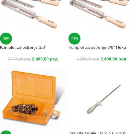
-28%
-43%
Komplet za oštrenje 3/8″
Komplet za oštrenje 3/8″ Hexa
2.400,00
рсд
2.400,00
рсд
3.330,00
рсд
4.230,00
рсд
Okrugla turpija .325″ 4.8 x 200