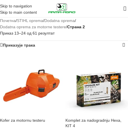
Skip to navigation
Skip to main content
Почетна
/
STIHL oprema
/
Dodatna oprema
/
Dodatna oprema za motorne testere
/
Страна 2
Приказ 13–24 од 61 резултат
Приказује трака
Kofer za motornu testeru
Komplet za nadogradnju Hexa,
KIT 4