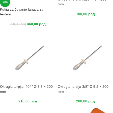
-23%
mm
Kutija za čuvanje lanaca za
190,00
рсд
testeru
460,00
рсд
600,00
рсд
Okrugla turpija .404″ Ø 5,5 × 200
Okrugla turpija 3/8″ Ø 5,2 × 200
mm
mm
210,00
рсд
200,00
рсд