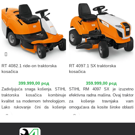
RT 4082.1 ride-on traktorska
RT 4097.1 SX traktorska
kosačica
kosačica
399.999,00
рсд
359.999,00
рсд
Zadivljujuća snaga košenja. STIHL
STIHL RM 4097 SX je izuzetno
traktorska kosačica kombinuje
efektivna radna mašina. Ovaj traktor
kvalitet sa modernom tehnologijom.
za košenje travnjaka vam
Lako rukovanje čini da košenje
omogućava da kosite široke oblasti
velikih travnjaka postane pravo
tako da uštedite vreme, bez potrebe
zadovoljstvo.
da praznite kutiju za sakupljanje
trave. Bočno pražnjenje garantuje da
Napomena: Maksimalna količina
se ostaci odsecanja direktno
za poručivanje i prodaju je 3 kom.