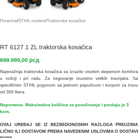
Почетна
/
STIHL mašine
/
Traktorske kosačice
RT 6127.1 ZL traktorska kosačica
699.999,00
рсд
Najsnažnija traktorska kosačica sa izrazito visokim stepenom komfora
u vožnji i pri radu. Za negovanje izuzetno velikih travnjaka. Sa
specifičnim STIHL pogonom sa jednom papučicom i korpom za travu
od 350 litara.
Napomena: Maksimalna količina za poručivanje i prodaju je 3
kom.
OVAJ URE
ĐAJ SE IZ BEZBEDONOSNIH RAZLOGA PREUZIM
LIČNO ILI DOSTAVOM PREMA NAVEDENIM USLOVIMA O DOSTAVI