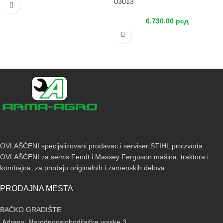
03013
6.730,00
рсд
OVLAŠĆENI specijalizovani prodavac i serviser STIHL proizvoda.
OVLAŠĆENI za servis Fendt i Massey Ferguson mašina, traktora i
kombajna, za prodaju originalnih i zamenskih delova.
PRODAJNA MESTA
BAČKO GRADIŠTE
Adresa: Narodnooslobodilačke vojske 3