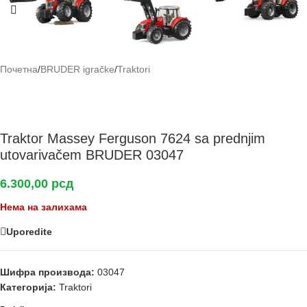
Почетна
/
BRUDER igračke
/
Traktori
Traktor Massey Ferguson 7624 sa prednjim
utovarivačem BRUDER 03047
6.300,00
рсд
Нема на залихама
Uporedite
Шифра производа:
03047
Категорија:
Traktori