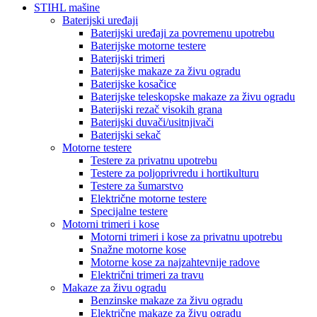
STIHL mašine
Baterijski uređaji
Baterijski uređaji za povremenu upotrebu
Baterijske motorne testere
Baterijski trimeri
Baterijske makaze za živu ogradu
Baterijske kosačice
Baterijske teleskopske makaze za živu ogradu
Baterijski rezač visokih grana
Baterijski duvači/usitnjivači
Baterijski sekač
Motorne testere
Testere za privatnu upotrebu
Testere za poljoprivredu i hortikulturu
Testere za šumarstvo
Električne motorne testere
Specijalne testere
Motorni trimeri i kose
Motorni trimeri i kose za privatnu upotrebu
Snažne motorne kose
Motorne kose za najzahtevnije radove
Električni trimeri za travu
Makaze za živu ogradu
Benzinske makaze za živu ogradu
Električne makaze za živu ogradu