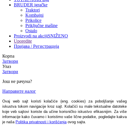
BRUDER igračke
Traktori
Kombajni
Prikolice
Priključne mašine
Ostalo
Proizvodi na akciji
SNIŽENO
Uporedite
Пријава / Регистрација
Корпа
Затвори
Улаз
Затвори
Још не рачуна?
Направите налог
Ovaj web sajt koristi kolačiće (eng. cookies) za poboljšanje vašeg
iskustva tokom navigacije kroz sajt. Kolačići su male tekstualne datoteke
koje veb sajtovi koriste da učine korisničko iskustvo efikasnijim. Za više
informacije kako čuvamo i koristimo vaše lične podatke, pogledajte kakva
je naša
Politika privatnosti i korišćenja
ovog sajta.