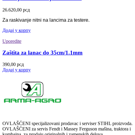
26.620,00
рсд
Za raskivanje nitni na lancima za testere.
Додај у корпу
Uporedite
Zaštita za lanac do 35cm/1.1mm
390,00
рсд
Додај у корпу
OVLAŠĆENI specijalizovani prodavac i serviser STIHL proizvoda.
OVLAŠĆENI za servis Fendt i Massey Ferguson mašina, traktora i
kombajna, za prodaju originalnih i zamenskih delova.