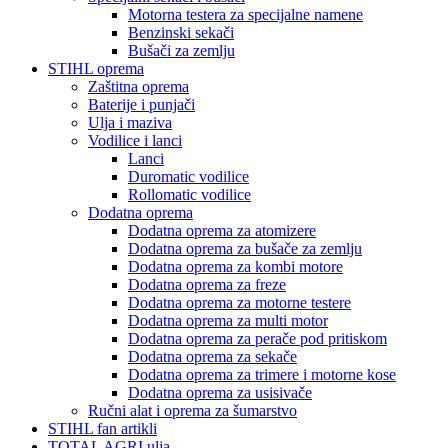
Motorna testera za specijalne namene
Benzinski sekači
Bušači za zemlju
STIHL oprema
Zaštitna oprema
Baterije i punjači
Ulja i maziva
Vodilice i lanci
Lanci
Duromatic vodilice
Rollomatic vodilice
Dodatna oprema
Dodatna oprema za atomizere
Dodatna oprema za bušače za zemlju
Dodatna oprema za kombi motore
Dodatna oprema za freze
Dodatna oprema za motorne testere
Dodatna oprema za multi motor
Dodatna oprema za perače pod pritiskom
Dodatna oprema za sekače
Dodatna oprema za trimere i motorne kose
Dodatna oprema za usisivače
Ručni alat i oprema za šumarstvo
STIHL fan artikli
TOTAL AGRI ulja