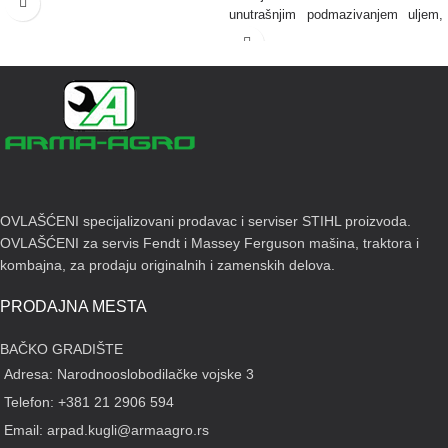
unutrašnjim podmazivanjem uljem,
udubljenja na suprotnom sečivu
sprečavaju klizanje materijala koji se
seče, aluminijumske cevi sa
ergonomskim ručkama, amortizer
udara.
OVLAŠĆENI specijalizovani prodavac i serviser STIHL proizvoda.
OVLAŠĆENI za servis Fendt i Massey Ferguson mašina, traktora i
kombajna, za prodaju originalnih i zamenskih delova.
PRODAJNA MESTA
BAČKO GRADIŠTE
Adresa: Narodnooslobodilačke vojske 3
Telefon: +381 21 2906 594
Email: arpad.kugli@armaagro.rs