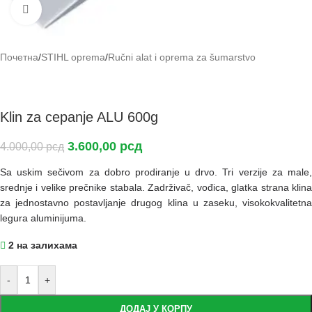
Кликните да повећа слику
Почетна
/
STIHL oprema
/
Ručni alat i oprema za šumarstvo
Klin za cepanje ALU 600g
3.600,00
рсд
4.000,00
рсд
Sa uskim sečivom za dobro prodiranje u drvo. Tri verzije za male,
srednje i velike prečnike stabala. Zadrživač, vođica, glatka strana klina
za jednostavno postavljanje drugog klina u zaseku, visokokvalitetna
legura aluminijuma.
2 на залихама
-
+
ДОДАЈ У КОРПУ