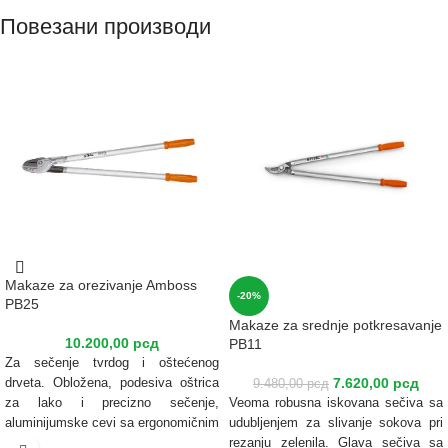
Повезани производи
Makaze za orezivanje Amboss
-20%
PB25
Makaze za srednje potkresavanje
10.200,00
рсд
PB11
Za sečenje tvrdog i oštećenog
7.620,00
рсд
drveta. Obložena, podesiva oštrica
9.480,00
рсд
za lako i precizno sečenje,
Veoma robusna iskovana sečiva sa
aluminijumske cevi sa ergonomičnim
udubljenjem za slivanje sokova pri
ručkama za udoban rad.
rezanju zelenila. Glava sečiva sa