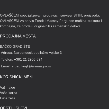
OVLAŠĆENI specijalizovani prodavac i serviser STIHL proizvoda.
OVLAŠĆENI za servis Fendt i Massey Ferguson mašina, traktora i
kombajna, za prodaju originalnih i zamenskih delova.
PRODAJNA MESTA
BAČKO GRADIŠTE
Adresa: Narodnooslobodilačke vojske 3
Telefon: +381 21 2906 594
Email: arpad.kugli@armaagro.rs
KORISNIČKI MENI
Vaš nalog
Vaša korpa
Lista želja
OPŠTI USLOVI