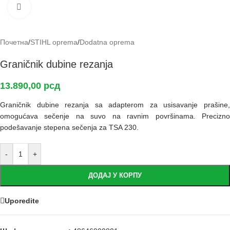
Кликните да повећа слику
Почетна
/
STIHL oprema
/
Dodatna oprema
Graničnik dubine rezanja
13.890,00
рсд
Graničnik dubine rezanja sa adapterom za usisavanje prašine,
omogućava sečenje na suvo na ravnim površinama. Precizno
podešavanje stepena sečenja za TSA 230.
-
+
ДОДАЈ У КОРПУ
Uporedite