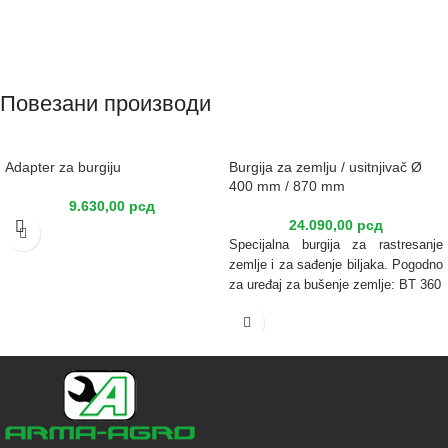
Повезани производи
Adapter za burgiju
Burgija za zemlju / usitnjivač Ø
400 mm / 870 mm
9.630,00
рсд
24.090,00
рсд
Specijalna burgija za rastresanje
zemlje i za sađenje biljaka. Pogodno
za uređaj za bušenje zemlje: BT 360