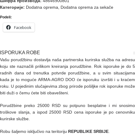
Шифра производа:
48646900801
Категорије:
Dodatna oprema
,
Dodatna oprema za sekače
Podeli:
Facebook
ISPORUKA ROBE
Vašu porudžbinu dostavlja naša partnerska kurirska služba na adresu
koju ste naznačili prilikom kreiranja porudžbine. Rok isporuke je do 5
radnih dana od trenutka potvrde porudžbine, a u svim situacijama
kada je to moguće ARMA-AGRO DOO će isporuku izvršiti i u kraćem
roku.
U pojedinim slučajevima zbog prirode pošiljke rok isporuke mož
biti duži o čemu ćete biti obavešteni.
Porudžbine preko 25000 RSD su potpuno besplatne i mi snosimo
troškove slanja, a ispod 25000 RSD cena isporuke je po cenovniku
kurirske službe.
Robu šaljemo isključivo na teritoriju
REPUBLIKE SRBIJE
.