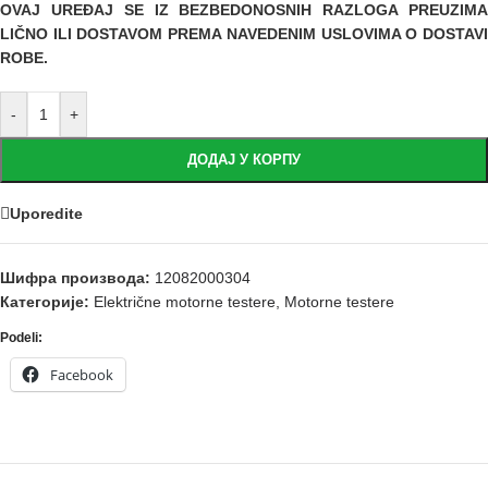
OVAJ URE
ĐAJ SE IZ BEZBEDONOSNIH RAZLOGA PREUZIM
LIČNO ILI DOSTAVOM PREMA NAVEDENIM USLOVIMA O DOSTAVI
ROBE.
-
+
ДОДАЈ У КОРПУ
Uporedite
Шифра производа:
12082000304
Категорије:
Električne motorne testere
,
Motorne testere
Podeli:
Facebook