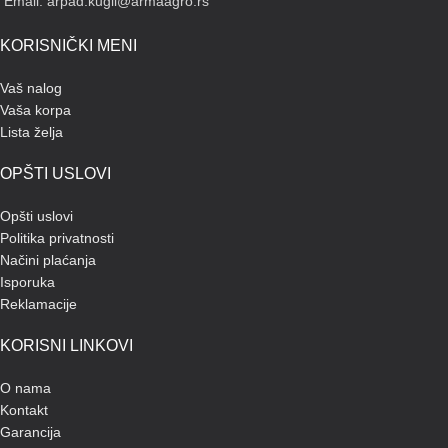
Email: arpad.kugli@armaagro.rs
KORISNIČKI MENI
Vaš nalog
Vaša korpa
Lista želja
OPŠTI USLOVI
Opšti uslovi
Politika privatnosti
Načini plaćanja
Isporuka
Reklamacije
KORISNI LINKOVI
O nama
Kontakt
Garancija