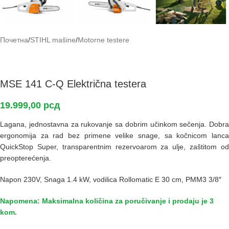
Почетна
/
STIHL mašine
/
Motorne testere
MSE 141 C-Q Električna testera
19.999,00
рсд
Lagana, jednostavna za rukovanje sa dobrim učinkom sečenja. Dobra
ergonomija za rad bez primene velike snage, sa kočnicom lanca
QuickStop Super, transparentnim rezervoarom za ulje, zaštitom od
preopterećenja.
Napon 230V, Snaga 1.4 kW, vodilica Rollomatic E 30 cm, PMM3 3/8″
Napomena: Maksimalna količina za poručivanje i prodaju je 3
kom.