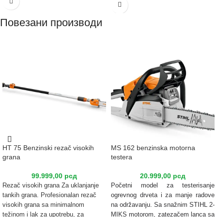
Pouzdano podmazivanje, nema
zbog toga dobar izbor za povremene
zgrušavanja i kod dužeg stajanja.
korisnike i radove u poljoprivredi.
Повезани производи
Lanac za testere sa malim trzajima i
vibracijama sa pogonskim člankom
sa grbom. Visok kvalitet rezanja,
meko rezanje.
HT 75 Benzinski rezač visokih
MS 162 benzinska motorna
grana
testera
99.999,00
рсд
20.999,00
рсд
Rezač visokih grana Za uklanjanje
Početni model za testerisanje
tankih grana. Profesionalan rezač
ogrevnog drveta i za manje radove
visokih grana sa minimalnom
na održavanju. Sa snažnim STIHL 2-
težinom i lak za upotrebu, za
MIKS motorom, zatezačem lanca sa