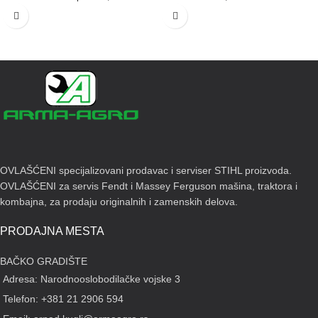
sečenje grana do 5m visine.
strane, STIHL sistemom protiv
vibracija i kombinovanom polugom
Napomena: Maksimalna količina
sa funkcijom zaustavljanja za lako
za poručivanje i prodaju je 3 kom.
ponovno pokretanje tople motorne
OVAJ URE
ĐAJ SE IZ
testere nakon kratkih pauza u radu.
BEZBEDONOSNIH RAZLOGA
Zahvaljujući rukovanju sa jednom
PREUZIMA LIČNO ILI DOSTAVOM
polugom, sve funkcije kao što su
PREMA NAVEDENIM USLOVIMA
pokretanje, rad i zaustavljanje mogu
O DOSTAVI ROBE.
da se kontrolišu samo jednom
rukom.
30,1 cm3 • 1,2 kW/ 1,6 KS • 4,5 kg
OVLAŠĆENI specijalizovani prodavac i serviser STIHL proizvoda.
Dužina vodilice 30 cm
OVLAŠĆENI za servis Fendt i Massey Ferguson mašina, traktora i
kombajna, za prodaju originalnih i zamenskih delova.
PRODAJNA MESTA
BAČKO GRADIŠTE
Adresa: Narodnooslobodilačke vojske 3
Telefon: +381 21 2906 594