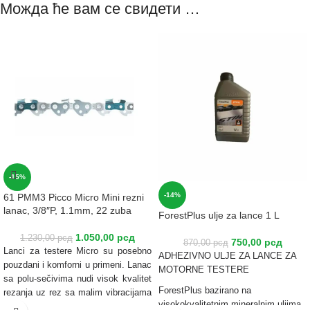
Можда ће вам се свидети …
-15%
-14%
61 PMM3 Picco Micro Mini rezni
lanac, 3/8″P, 1.1mm, 22 zuba
ForestPlus ulje za lance 1 L
1.050,00
рсд
1.230,00
рсд
750,00
рсд
870,00
рсд
Lanci za testere Micro su posebno
ADHEZIVNO ULJE ZA LANCE ZA
pouzdani i komforni u primeni. Lanac
MOTORNE TESTERE
sa polu-sečivima nudi visok kvalitet
ForestPlus bazirano na
rezanja uz rez sa malim vibracijama
visokokvalitetnim mineralnim uljima.
i nije komplikovan za oštrenje. On je