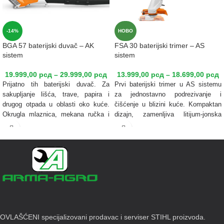
-14%
НОВО
BGA 57 baterijski duvač – AK
FSA 30 baterijski trimer – AS
sistem
sistem
19.999,00
рсд
–
29.999,00
рсд
13.999,00
рсд
–
18.699,00
рсд
Prijatno tih baterijski duvač. Za
Prvi baterijski trimer u AS sistemu
sakupljanje lišća, trave, papira i
za jednostavno
podrezivanje i
drugog otpada u oblasti oko kuće.
čišćenje u blizini kuće. Kompaktan
Okrugla mlaznica, mekana ručka i
dizajn,
zamenljiva litijum-jonska
duvaljka trostepeno podesiva po
baterija AS 2 (28 Wh) sa indikatorom
dužini. Ravna mlaznica za povećanu
nivoa napunjenosti, teleskopskim
brzinu vazduha dostupna je kao
vratilom i ručkom u obliku
luka koja
dodatna oprema.
može da se podesi bez alata.
Preklopna odstojna
šipka, podesivi
36 V • 2,3 kg
radni ugao jedinice za košenje,
Napomena: Maksimalna količina
dodatna
okretna glava za košenje do
za poručivanje i prodaju je 3 kom.
90° za vertikalno sečenje ivica.
Jednostavna promena između
PolyCut 3-2 i opcione glave za
OVLAŠĆENI specijalizovani prodavac i serviser STIHL proizvoda.