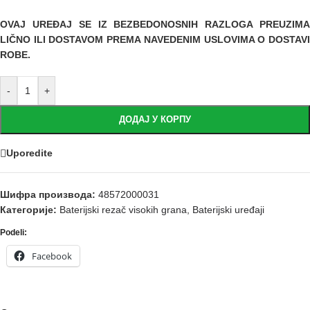
OVAJ URE
ĐAJ SE IZ BEZBEDONOSNIH RAZLOGA PREUZIM
LIČNO ILI DOSTAVOM PREMA NAVEDENIM USLOVIMA O DOSTAVI
ROBE.
-
+
ДОДАЈ У КОРПУ
Uporedite
Шифра производа:
48572000031
Категорије:
Baterijski rezač visokih grana
,
Baterijski uređaji
Podeli:
Facebook