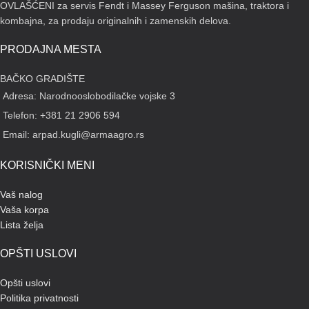
košenje, direktno na uređaju može
OVLAŠĆENI za servis Fendt i Massey Ferguson mašina, traktora i
da se nosi do 6 zamenskih
noževa.
kombajna, za prodaju originalnih i zamenskih delova.
PRODAJNA MESTA
BAČKO GRADIŠTE
Adresa: Narodnooslobodilačke vojske 3
Telefon: +381 21 2906 594
Email: arpad.kugli@armaagro.rs
KORISNIČKI MENI
Vaš nalog
Vaša korpa
Lista želja
OPŠTI USLOVI
Opšti uslovi
Politika privatnosti