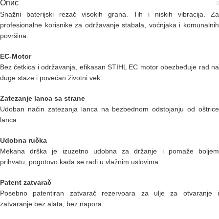
Опис
Snažni baterijski rezač visokih grana. Tih i niskih vibracija. Za
profesionalne korisnike za održavanje stabala, voćnjaka i komunalnih
površina.
EC-Motor
Bez četkica i održavanja, efikasan STIHL EC motor obezbeđuje rad na
duge staze i povećan životni vek.
Zatezanje lanca sa strane
Udoban način zatezanja lanca na bezbednom odstojanju od oštrice
lanca
Udobna ručka
Mekana drška je izuzetno udobna za držanje i pomaže boljem
prihvatu, pogotovo kada se radi u vlažnim uslovima.
Patent zatvarač
Posebno patentiran zatvarač rezervoara za ulje za otvaranje i
zatvaranje bez alata, bez napora