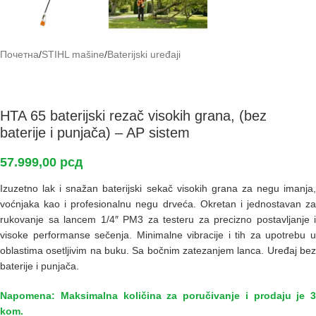
Почетна
/
STIHL mašine
/
Baterijski uređaji
HTA 65 baterijski rezač visokih grana, (bez
baterije i punjača) – AP sistem
57.999,00
рсд
Izuzetno lak i snažan baterijski sekač visokih grana za negu imanja,
voćnjaka kao i profesionalnu negu drveća. Okretan i jednostavan za
rukovanje sa lancem 1/4″ PM3 za testeru za precizno postavljanje i
visoke performanse sečenja. Minimalne vibracije i tih za upotrebu u
oblastima osetljivim na buku. Sa bočnim zatezanjem lanca. Uređaj bez
baterije i punjača.
Napomena: Maksimalna količina za poručivanje i prodaju je 3
kom.