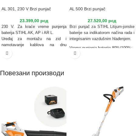
AL 301, 230 V Brzi punjač
AL 500 Brzi punjač
23.399,00
рсд
27.520,00
рсд
230 V. Za kraće vreme punjenja
Brzi punjač za STIHL Litijum-jonske
baterija STIHL AK, AP i AR L.
baterije sa indikatorom načina rada i
Uređaj za montažu na zid i
integrisanim vazdušnim hlađenjem.
namotavanje kablova na dnu
Vreme punjenja baterije 80%/100%:
kućišta.
Sa LED prikazom statusa rada i
AP 200: 30/45 min
aktivnim hlađenjem baterije.
AP 300: 25/35 min
AR 2000: 100/130 min
Повезани производи