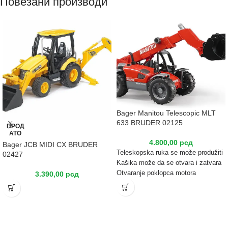
Повезани производи
Bager Manitou Telescopic MLT
633 BRUDER 02125
ПРОД
АТО
4.800,00
рсд
Bager JCB MIDI CX BRUDER
Teleskopska ruka se može produžiti
02427
Kašika može da se otvara i zatvara
Otvaranje poklopca motora
3.390,00
рсд