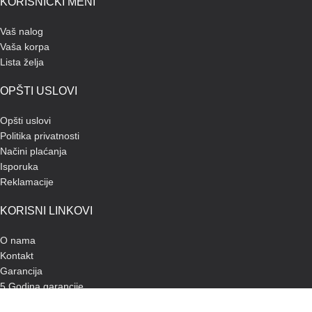
KORISNIČKI MENI
Vaš nalog
Vaša korpa
Lista želja
OPŠTI USLOVI
Opšti uslovi
Politika privatnosti
Načini plaćanja
Isporuka
Reklamacije
KORISNI LINKOVI
O nama
Kontakt
Garancija
5 Godina garancije
Korisnička uputstva